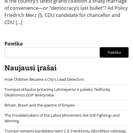
Is the country’s latest grand coalition a shaky marriage
of convenience—or “democracy’s last bullet”? Ad Policy
Friedrich Merz (l), CDU candidate for chancellor and
CDU […]
Paieška
Paieška
Naujausi įrašai
How Children Became a City’s Lead Detectors
Trumpas atšaukia pritarimą Lahmeyeriui ir palaiko Tedfordą
Oklahomos GOP lenktynėse
Britain, Brexit and the spectre of Empire
The Troublemakers of the Labor Movement Are Still Fighting–and
Winning
Trumpo remiami kandidatai laimi 2 iš 3 lenktynių Džordžijos valstijoje,