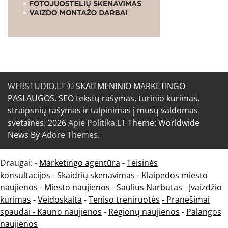
WEBSTUDIO.LT
© SKAITMENINIO MARKETINGO
PASLAUGOS. SEO tekstų rašymas, turinio kūrimas,
straipsnių rašymas ir talpinimas į mūsų valdomas
svetaines. 2026
Apie Politika.LT
Theme: Worldwide
News By
Adore Themes
.
Draugai: -
Marketingo agentūra
-
Teisinės
konsultacijos
-
Skaidrių skenavimas
-
Klaipedos miesto
naujienos
-
Miesto naujienos
-
Saulius Narbutas
-
Įvaizdžio
kūrimas
-
Veidoskaita
-
Teniso treniruotės
- Pranešimai
spaudai -
Kauno naujienos
-
Regionų naujienos
-
Palangos
naujienos