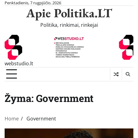
Skip
Penktadienis, 7 rugpjūčio, 2026
Apie Politika.LT
to
content
Politika, rinkimai, rinkejai
webstudio.lt
Žyma:
Government
Home
Government