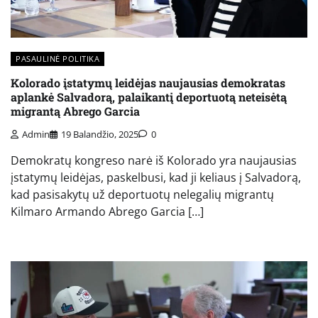
PASAULINĖ POLITIKA
Kolorado įstatymų leidėjas naujausias demokratas
aplankė Salvadorą, palaikantį deportuotą neteisėtą
migrantą Abrego Garcia
Admin
19 Balandžio, 2025
0
Demokratų kongreso narė iš Kolorado yra naujausias
įstatymų leidėjas, paskelbusi, kad ji keliaus į Salvadorą,
kad pasisakytų už deportuotų nelegalių migrantų
Kilmaro Armando Abrego Garcia […]