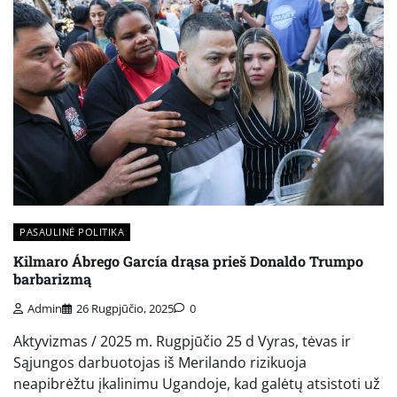
PASAULINĖ POLITIKA
Kilmaro Ábrego García drąsa prieš Donaldo Trumpo
barbarizmą
Admin
26 Rugpjūčio, 2025
0
Aktyvizmas / 2025 m. Rugpjūčio 25 d Vyras, tėvas ir
Sąjungos darbuotojas iš Merilando rizikuoja
neapibrėžtu įkalinimu Ugandoje, kad galėtų atsistoti už