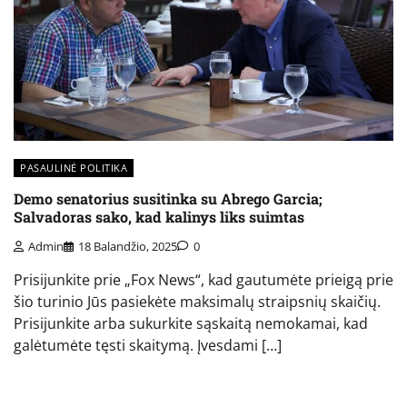
PASAULINĖ POLITIKA
Demo senatorius susitinka su Abrego Garcia;
Salvadoras sako, kad kalinys liks suimtas
Admin
18 Balandžio, 2025
0
Prisijunkite prie „Fox News“, kad gautumėte prieigą prie
šio turinio Jūs pasiekėte maksimalų straipsnių skaičių.
Prisijunkite arba sukurkite sąskaitą nemokamai, kad
galėtumėte tęsti skaitymą. Įvesdami […]