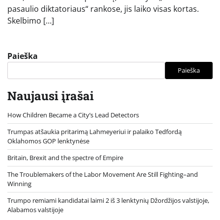
pasaulio diktatoriaus“ rankose, jis laiko visas kortas.
Skelbimo […]
Paieška
Paieška
Naujausi įrašai
How Children Became a City’s Lead Detectors
Trumpas atšaukia pritarimą Lahmeyeriui ir palaiko Tedfordą
Oklahomos GOP lenktynėse
Britain, Brexit and the spectre of Empire
The Troublemakers of the Labor Movement Are Still Fighting–and
Winning
Trumpo remiami kandidatai laimi 2 iš 3 lenktynių Džordžijos valstijoje,
Alabamos valstijoje