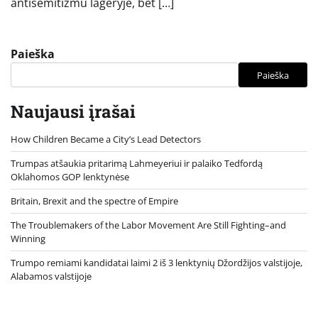
antisemitizmu lageryje, bet […]
Paieška
Paieška
Naujausi įrašai
How Children Became a City’s Lead Detectors
Trumpas atšaukia pritarimą Lahmeyeriui ir palaiko Tedfordą
Oklahomos GOP lenktynėse
Britain, Brexit and the spectre of Empire
The Troublemakers of the Labor Movement Are Still Fighting–and
Winning
Trumpo remiami kandidatai laimi 2 iš 3 lenktynių Džordžijos valstijoje,
Alabamos valstijoje