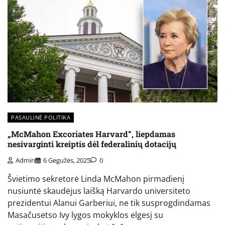
PASAULINĖ POLITIKA
„McMahon Excoriates Harvard“, liepdamas
nesivarginti kreiptis dėl federalinių dotacijų
Admin
6 Gegužės, 2025
0
Švietimo sekretorė Linda McMahon pirmadienį
nusiuntė skaudėjus laišką Harvardo universiteto
prezidentui Alanui Garberiui, ne tik susprogdindamas
Masačusetso Ivy lygos mokyklos elgesį su