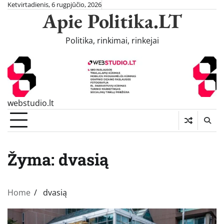
Skip
Ketvirtadienis, 6 rugpjūčio, 2026
Apie Politika.LT
to
content
Politika, rinkimai, rinkejai
webstudio.lt
Žyma:
dvasią
Home
dvasią