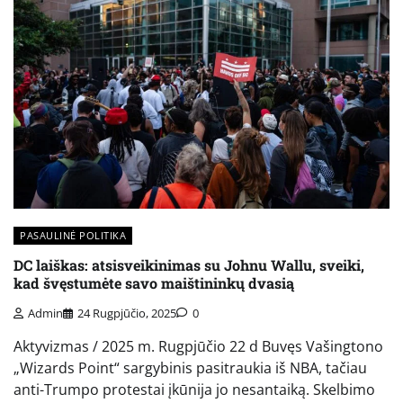
PASAULINĖ POLITIKA
DC laiškas: atsisveikinimas su Johnu Wallu, sveiki,
kad švęstumėte savo maištininkų dvasią
Admin
24 Rugpjūčio, 2025
0
Aktyvizmas / 2025 m. Rugpjūčio 22 d Buvęs Vašingtono
„Wizards Point“ sargybinis pasitraukia iš NBA, tačiau
anti-Trumpo protestai įkūnija jo nesantaiką. Skelbimo