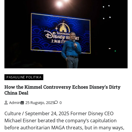
PASAULINĖ POLITIKA
How the Kimmel Controversy Echoes Disney’s Dirty
China Deal
Admin
25 Rugsėjo, 2025
0
Culture / September 24, 2025 Former Disney CEO
Michael Eisner berated the company’s capitulation
before authoritarian MAGA threats, but in many ways,