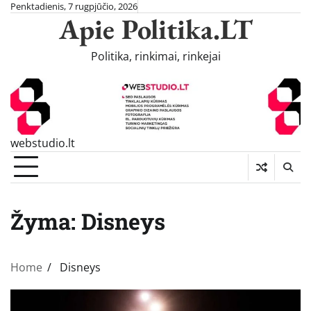
Skip
Penktadienis, 7 rugpjūčio, 2026
Apie Politika.LT
to
content
Politika, rinkimai, rinkejai
webstudio.lt
Žyma:
Disneys
Home
Disneys