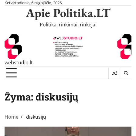
Skip
Ketvirtadienis, 6 rugpjūčio, 2026
Apie Politika.LT
to
content
Politika, rinkimai, rinkejai
webstudio.lt
Žyma:
diskusijų
Home
diskusijų