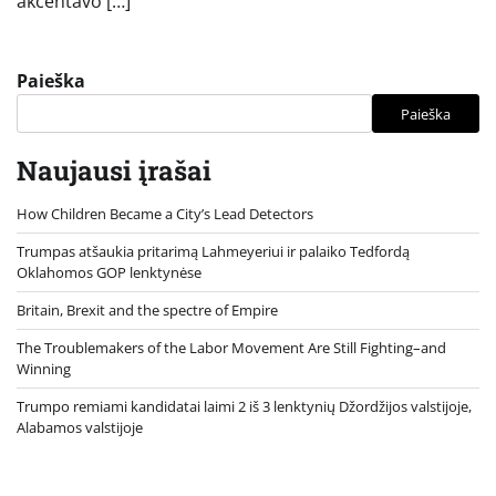
akcentavo […]
Paieška
Paieška
Naujausi įrašai
How Children Became a City’s Lead Detectors
Trumpas atšaukia pritarimą Lahmeyeriui ir palaiko Tedfordą
Oklahomos GOP lenktynėse
Britain, Brexit and the spectre of Empire
The Troublemakers of the Labor Movement Are Still Fighting–and
Winning
Trumpo remiami kandidatai laimi 2 iš 3 lenktynių Džordžijos valstijoje,
Alabamos valstijoje