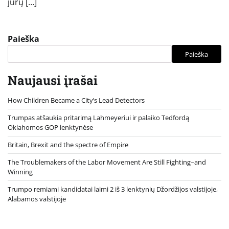
jūrų […]
Paieška
Paieška
Naujausi įrašai
How Children Became a City’s Lead Detectors
Trumpas atšaukia pritarimą Lahmeyeriui ir palaiko Tedfordą
Oklahomos GOP lenktynėse
Britain, Brexit and the spectre of Empire
The Troublemakers of the Labor Movement Are Still Fighting–and
Winning
Trumpo remiami kandidatai laimi 2 iš 3 lenktynių Džordžijos valstijoje,
Alabamos valstijoje