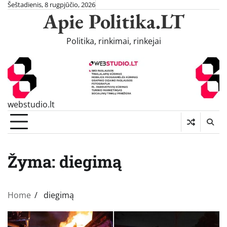
Skip
Šeštadienis, 8 rugpjūčio, 2026
Apie Politika.LT
to
content
Politika, rinkimai, rinkejai
webstudio.lt
Žyma:
diegimą
Home
diegimą