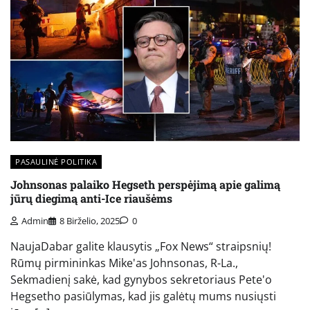
PASAULINĖ POLITIKA
Johnsonas palaiko Hegseth perspėjimą apie galimą
jūrų diegimą anti-Ice riaušėms
Admin
8 Birželio, 2025
0
NaujaDabar galite klausytis „Fox News“ straipsnių!
Rūmų pirmininkas Mike'as Johnsonas, R-La.,
Sekmadienį sakė, kad gynybos sekretoriaus Pete'o
Hegsetho pasiūlymas, kad jis galėtų mums nusiųsti