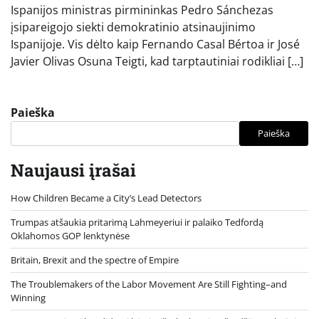
Ispanijos ministras pirmininkas Pedro Sánchezas
įsipareigojo siekti demokratinio atsinaujinimo
Ispanijoje. Vis dėlto kaip Fernando Casal Bértoa ir José
Javier Olivas Osuna Teigti, kad tarptautiniai rodikliai […]
Paieška
Paieška
Naujausi įrašai
How Children Became a City’s Lead Detectors
Trumpas atšaukia pritarimą Lahmeyeriui ir palaiko Tedfordą
Oklahomos GOP lenktynėse
Britain, Brexit and the spectre of Empire
The Troublemakers of the Labor Movement Are Still Fighting–and
Winning