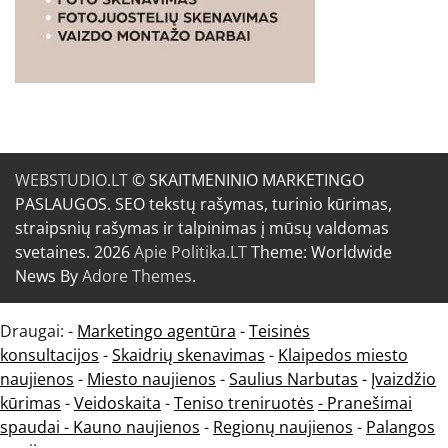
WEBSTUDIO.LT
© SKAITMENINIO MARKETINGO
PASLAUGOS. SEO tekstų rašymas, turinio kūrimas,
straipsnių rašymas ir talpinimas į mūsų valdomas
svetaines. 2026
Apie Politika.LT
Theme: Worldwide
News By
Adore Themes
.
Draugai: -
Marketingo agentūra
-
Teisinės
konsultacijos
-
Skaidrių skenavimas
-
Klaipedos miesto
naujienos
-
Miesto naujienos
-
Saulius Narbutas
-
Įvaizdžio
kūrimas
-
Veidoskaita
-
Teniso treniruotės
- Pranešimai
spaudai -
Kauno naujienos
-
Regionų naujienos
-
Palangos