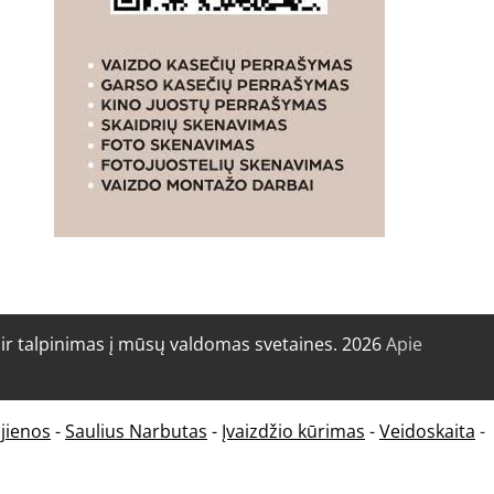
r talpinimas į mūsų valdomas svetaines. 2026
Apie
jienos
-
Saulius Narbutas
-
Įvaizdžio kūrimas
-
Veidoskaita
-