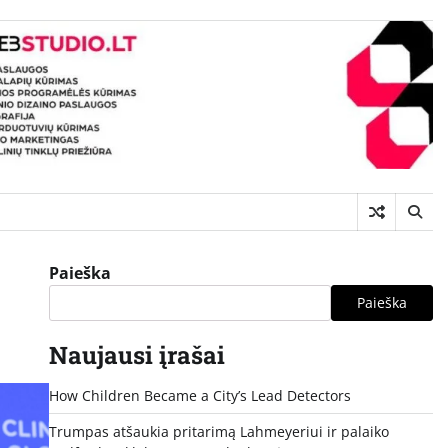
Paieška
Paieška
Naujausi įrašai
How Children Became a City’s Lead Detectors
Trumpas atšaukia pritarimą Lahmeyeriui ir palaiko