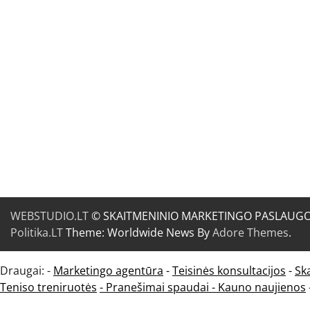
WEBSTUDIO.LT
© SKAITMENINIO MARKETINGO PASLAUGOS. SE
Politika.LT
Theme: Worldwide News By
Adore Themes
.
Draugai: -
Marketingo agentūra
-
Teisinės konsultacijos
-
Sk
Teniso treniruotės
- Pranešimai spaudai -
Kauno naujienos