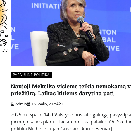
PASAULINĖ POLITIKA
Naujoji Meksika visiems teikia nemokamą 
priežiūrą. Laikas kitiems daryti tą patį
Admin
15 Spalio, 2025
0
2025 m. Spalio 14 d Valstybė nustato galingą pavyzdį s
pirmojo šalies planu. Tačiau politika palaiko JAV. Skelb
politika Michelle Lujan Grisham, kuri neseniai […]