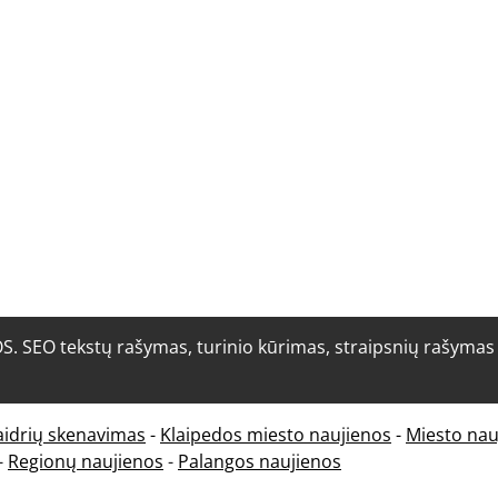
O tekstų rašymas, turinio kūrimas, straipsnių rašymas i
aidrių skenavimas
-
Klaipedos miesto naujienos
-
Miesto nau
-
Regionų naujienos
-
Palangos naujienos