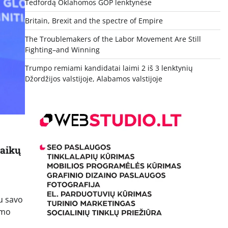
Tedfordą Oklahomos GOP lenktynėse
Britain, Brexit and the spectre of Empire
The Troublemakers of the Labor Movement Are Still
Fighting–and Winning
Trumpo remiami kandidatai laimi 2 iš 3 lenktynių
Džordžijos valstijoje, Alabamos valstijoje
vaikų
u savo
imo