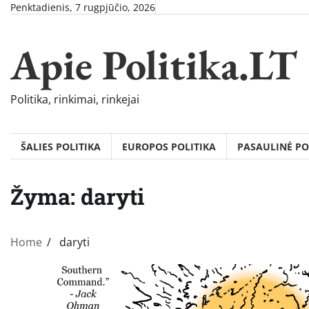
Skip
Penktadienis, 7 rugpjūčio, 2026
to
content
Apie Politika.LT
Politika, rinkimai, rinkejai
ŠALIES POLITIKA
EUROPOS POLITIKA
PASAULINĖ PO
Žyma:
daryti
Home
daryti