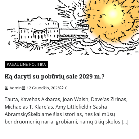
PASAULINĖ POLITIKA
Ką daryti su pobūvių sale 2029 m.?
Admin
12 Gruodžio, 2025
0
Tauta, Kavehas Akbaras, Joan Walsh, Dave'as Zirinas,
Michaelas T. Klare'as, Amy Littlefieldir Sasha
AbramskySkelbiame šias istorijas, nes kai mūsų
bendruomenių nariai grobiami, namų ūkių skolos […]