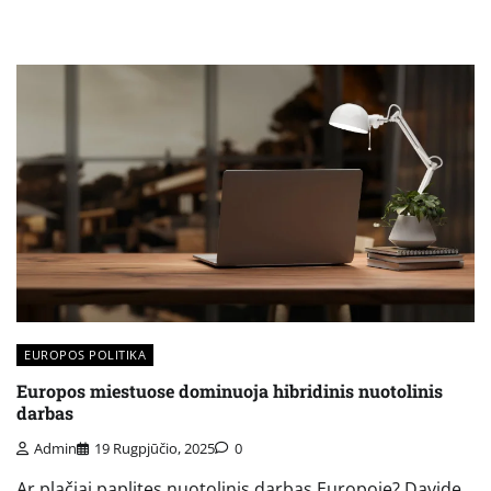
EUROPOS POLITIKA
Europos miestuose dominuoja hibridinis nuotolinis
darbas
Admin
19 Rugpjūčio, 2025
0
Ar plačiai paplitęs nuotolinis darbas Europoje? Davide