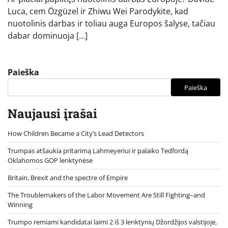
Luca, cem Özgüzel ir Zhiwu Wei Parodykite, kad
nuotolinis darbas ir toliau auga Europos šalyse, tačiau
dabar dominuoja […]
Paieška
Paieška
Naujausi įrašai
How Children Became a City’s Lead Detectors
Trumpas atšaukia pritarimą Lahmeyeriui ir palaiko Tedfordą
Oklahomos GOP lenktynėse
Britain, Brexit and the spectre of Empire
The Troublemakers of the Labor Movement Are Still Fighting–and
Winning
Trumpo remiami kandidatai laimi 2 iš 3 lenktynių Džordžijos valstijoje,