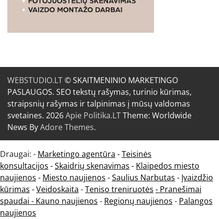
WEBSTUDIO.LT
© SKAITMENINIO MARKETINGO
PASLAUGOS. SEO tekstų rašymas, turinio kūrimas,
straipsnių rašymas ir talpinimas į mūsų valdomas
svetaines. 2026
Apie Politika.LT
Theme: Worldwide
News By
Adore Themes
.
Draugai: -
Marketingo agentūra
-
Teisinės
konsultacijos
-
Skaidrių skenavimas
-
Klaipedos miesto
naujienos
-
Miesto naujienos
-
Saulius Narbutas
-
Įvaizdžio
kūrimas
-
Veidoskaita
-
Teniso treniruotės
- Pranešimai
spaudai -
Kauno naujienos
-
Regionų naujienos
-
Palangos
naujienos