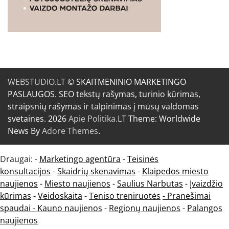
WEBSTUDIO.LT
© SKAITMENINIO MARKETINGO
PASLAUGOS. SEO tekstų rašymas, turinio kūrimas,
straipsnių rašymas ir talpinimas į mūsų valdomas
svetaines. 2026
Apie Politika.LT
Theme: Worldwide
News By
Adore Themes
.
Draugai: -
Marketingo agentūra
-
Teisinės
konsultacijos
-
Skaidrių skenavimas
-
Klaipedos miesto
naujienos
-
Miesto naujienos
-
Saulius Narbutas
-
Įvaizdžio
kūrimas
-
Veidoskaita
-
Teniso treniruotės
- Pranešimai
spaudai -
Kauno naujienos
-
Regionų naujienos
-
Palangos
naujienos