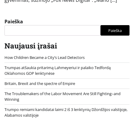
gyvenimas, sužinojo „Fox News Digital“. „Mano […]
Paieška
Paieška
Naujausi įrašai
How Children Became a City’s Lead Detectors
Trumpas atšaukia pritarimą Lahmeyeriui ir palaiko Tedfordą
Oklahomos GOP lenktynėse
Britain, Brexit and the spectre of Empire
The Troublemakers of the Labor Movement Are Still Fighting–and
Winning
Trumpo remiami kandidatai laimi 2 iš 3 lenktynių Džordžijos valstijoje,
Alabamos valstijoje