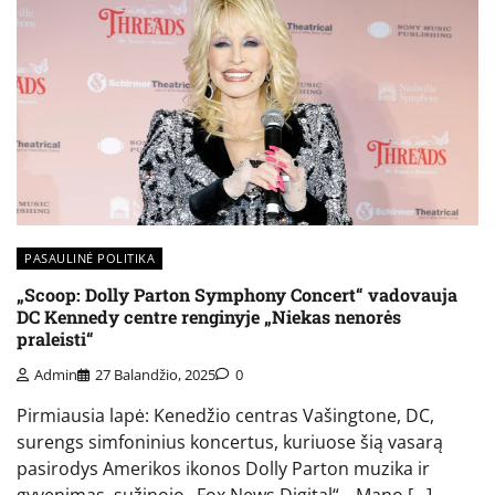
PASAULINĖ POLITIKA
„Scoop: Dolly Parton Symphony Concert“ vadovauja
DC Kennedy centre renginyje „Niekas nenorės
praleisti“
Admin
27 Balandžio, 2025
0
Pirmiausia lapė: Kenedžio centras Vašingtone, DC,
surengs simfoninius koncertus, kuriuose šią vasarą
pasirodys Amerikos ikonos Dolly Parton muzika ir