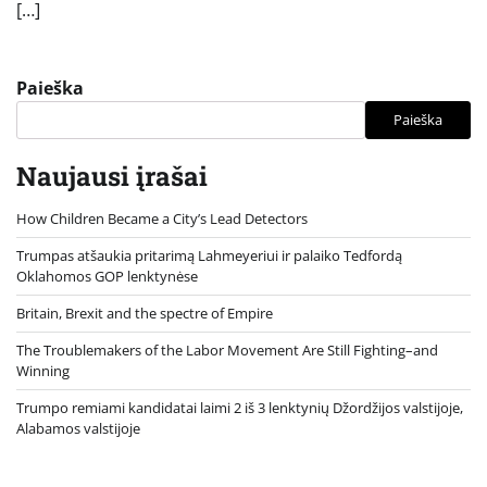
[…]
Paieška
Paieška
Naujausi įrašai
How Children Became a City’s Lead Detectors
Trumpas atšaukia pritarimą Lahmeyeriui ir palaiko Tedfordą
Oklahomos GOP lenktynėse
Britain, Brexit and the spectre of Empire
The Troublemakers of the Labor Movement Are Still Fighting–and
Winning
Trumpo remiami kandidatai laimi 2 iš 3 lenktynių Džordžijos valstijoje,
Alabamos valstijoje