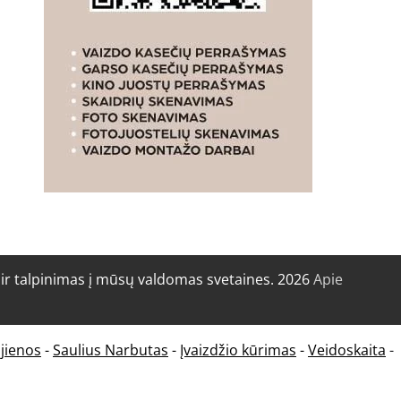
r talpinimas į mūsų valdomas svetaines. 2026
Apie
jienos
-
Saulius Narbutas
-
Įvaizdžio kūrimas
-
Veidoskaita
-