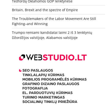
Tedfordą Oklahomos GOP lenktynėse
Britain, Brexit and the spectre of Empire
The Troublemakers of the Labor Movement Are Still
Fighting–and Winning
Trumpo remiami kandidatai laimi 2 iš 3 lenktynių
Džordžijos valstijoje, Alabamos valstijoje