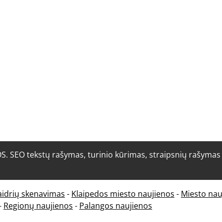
O tekstų rašymas, turinio kūrimas, straipsnių rašymas i
aidrių skenavimas
-
Klaipedos miesto naujienos
-
Miesto nau
-
Regionų naujienos
-
Palangos naujienos