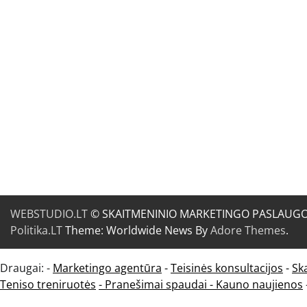
WEBSTUDIO.LT
© SKAITMENINIO MARKETINGO PASLAUGOS. SE
Politika.LT
Theme: Worldwide News By
Adore Themes
.
Draugai: -
Marketingo agentūra
-
Teisinės konsultacijos
-
Sk
Teniso treniruotės
- Pranešimai spaudai -
Kauno naujienos