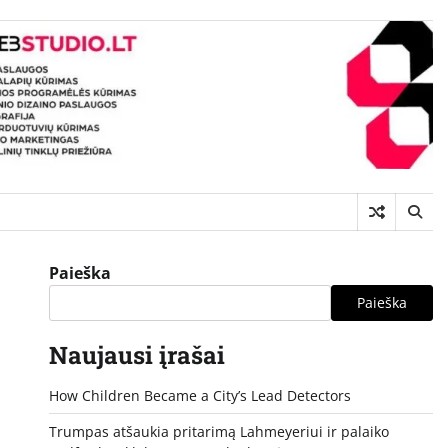
Paieška
Paieška
Naujausi įrašai
How Children Became a City’s Lead Detectors
Trumpas atšaukia pritarimą Lahmeyeriui ir palaiko