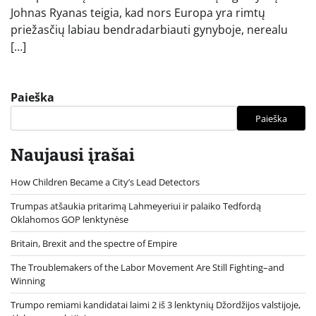
Johnas Ryanas teigia, kad nors Europa yra rimtų
priežasčių labiau bendradarbiauti gynyboje, nerealu
[…]
Paieška
Paieška
Naujausi įrašai
How Children Became a City’s Lead Detectors
Trumpas atšaukia pritarimą Lahmeyeriui ir palaiko Tedfordą
Oklahomos GOP lenktynėse
Britain, Brexit and the spectre of Empire
The Troublemakers of the Labor Movement Are Still Fighting–and
Winning
Trumpo remiami kandidatai laimi 2 iš 3 lenktynių Džordžijos valstijoje,