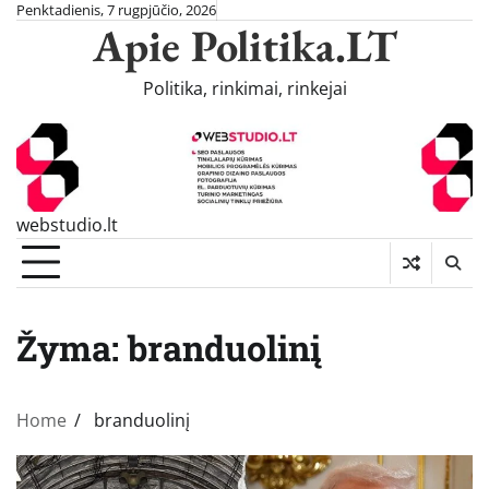
Skip
Penktadienis, 7 rugpjūčio, 2026
Apie Politika.LT
to
content
Politika, rinkimai, rinkejai
webstudio.lt
Žyma:
branduolinį
Home
branduolinį