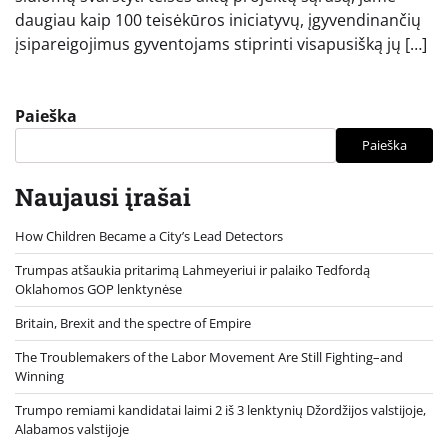
daugiau kaip 100 teisėkūros iniciatyvų, įgyvendinančių
įsipareigojimus gyventojams stiprinti visapusišką jų […]
Paieška
Paieška
Naujausi įrašai
How Children Became a City’s Lead Detectors
Trumpas atšaukia pritarimą Lahmeyeriui ir palaiko Tedfordą
Oklahomos GOP lenktynėse
Britain, Brexit and the spectre of Empire
The Troublemakers of the Labor Movement Are Still Fighting–and
Winning
Trumpo remiami kandidatai laimi 2 iš 3 lenktynių Džordžijos valstijoje,
Alabamos valstijoje