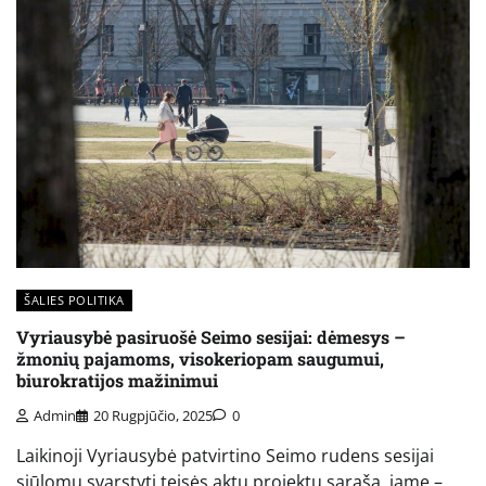
ŠALIES POLITIKA
Vyriausybė pasiruošė Seimo sesijai: dėmesys –
žmonių pajamoms, visokeriopam saugumui,
biurokratijos mažinimui
Admin
20 Rugpjūčio, 2025
0
Laikinoji Vyriausybė patvirtino Seimo rudens sesijai
siūlomų svarstyti teisės aktų projektų sąrašą, jame –