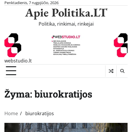
Skip
Penktadienis, 7 rugpjūčio, 2026
Apie Politika.LT
to
content
Politika, rinkimai, rinkejai
webstudio.lt
Žyma:
biurokratijos
Home
biurokratijos