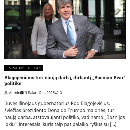
PASAULINĖ POLITIKA
Blagojevičius turi naują darbą, dirbantį „Bosnian Bear“
politike
Admin
3 Balandžio, 2025
0
Buvęs Ilinojaus gubernatorius Rod Blagojevičius,
šviežias prezidento Donaldo Trumpo malonės, turi
naują darbą, atstovaujantį politiko, vadinamo „Bosnijos
lokiu“, interesais, kuris taip pat palaiko ryšius su […]