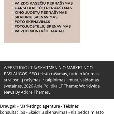
WEBSTUDIO.LT
© SKAITMENINIO MARKETINGO
PASLAUGOS. SEO tekstų rašymas, turinio kūrimas,
straipsnių rašymas ir talpinimas į mūsų valdomas
svetaines. 2026
Apie Politika.LT
Theme: Worldwide
News By
Adore Themes
.
Draugai: -
Marketingo agentūra
-
Teisinės
konsultacijos
-
Skaidrių skenavimas
-
Klaipedos miesto