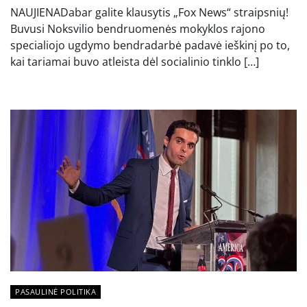
NAUJIENADabar galite klausytis „Fox News“ straipsnių!
Buvusi Noksvilio bendruomenės mokyklos rajono
specialiojo ugdymo bendradarbė padavė ieškinį po to,
kai tariamai buvo atleista dėl socialinio tinklo […]
PASAULINĖ POLITIKA