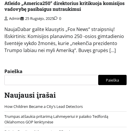
Atleido „America250“ direktorius kritikuoja komisijos
vadovybę pasibaigus nutraukimui
Admin
25 Rugsėjo, 2025
0
NaujaDabar galite klausytis „Fox News“ straipsnių!
Išskirtinis: Komisijos planavimo 250 -osios gimtadienio
šventėje vykdo žmonės, kurie „nekenčia prezidento
Trumpo labiau nei myli Ameriką“. Buvęs grupės […]
Paieška
Paieška
Naujausi įrašai
How Children Became a City’s Lead Detectors
Trumpas atšaukia pritarimą Lahmeyeriui ir palaiko Tedfordą
Oklahomos GOP lenktynėse