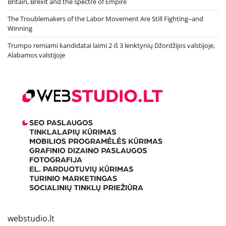
Britain, Brexit and the spectre of Empire
The Troublemakers of the Labor Movement Are Still Fighting–and
Winning
Trumpo remiami kandidatai laimi 2 iš 3 lenktynių Džordžijos valstijoje,
Alabamos valstijoje
webstudio.lt