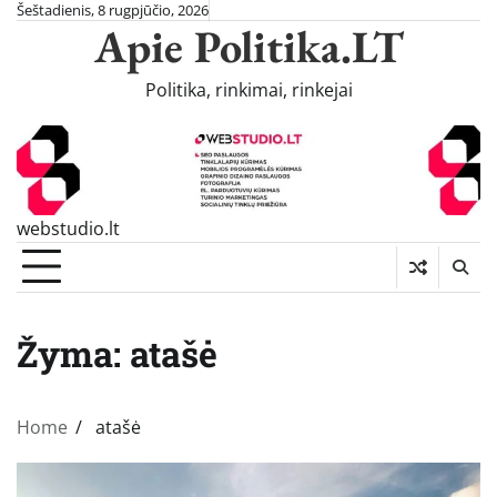
Skip
Šeštadienis, 8 rugpjūčio, 2026
Apie Politika.LT
to
content
Politika, rinkimai, rinkejai
webstudio.lt
Žyma:
atašė
Home
atašė