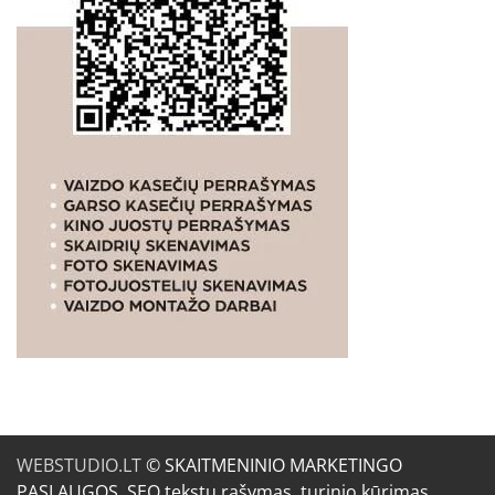
WEBSTUDIO.LT
© SKAITMENINIO MARKETINGO
PASLAUGOS. SEO tekstų rašymas, turinio kūrimas,