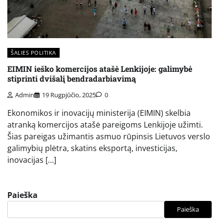
ŠALIES POLITIKA
EIMIN ieško komercijos atašė Lenkijoje: galimybė
stiprinti dvišalį bendradarbiavimą
Admin
19 Rugpjūčio, 2025
0
Ekonomikos ir inovacijų ministerija (EIMIN) skelbia
atranką komercijos atašė pareigoms Lenkijoje užimti.
Šias pareigas užimantis asmuo rūpinsis Lietuvos verslo
galimybių plėtra, skatins eksportą, investicijas,
inovacijas […]
Paieška
Paieška