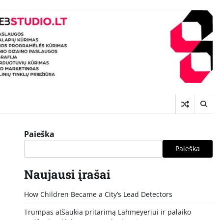
Paieška
Paieška
Naujausi įrašai
How Children Became a City’s Lead Detectors
Trumpas atšaukia pritarimą Lahmeyeriui ir palaiko