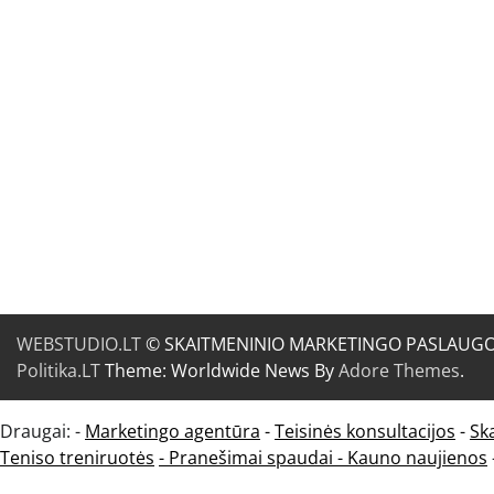
WEBSTUDIO.LT
© SKAITMENINIO MARKETINGO PASLAUGOS. SE
Politika.LT
Theme: Worldwide News By
Adore Themes
.
Draugai: -
Marketingo agentūra
-
Teisinės konsultacijos
-
Sk
Teniso treniruotės
- Pranešimai spaudai -
Kauno naujienos