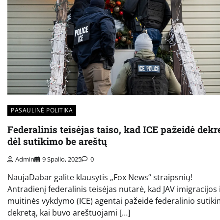
PASAULINĖ POLITIKA
Federalinis teisėjas taiso, kad ICE pažeidė dekr
dėl sutikimo be areštų
Admin
9 Spalio, 2025
0
NaujaDabar galite klausytis „Fox News“ straipsnių!
Antradienį federalinis teisėjas nutarė, kad JAV imigracijos 
muitinės vykdymo (ICE) agentai pažeidė federalinio sutik
dekretą, kai buvo areštuojami […]