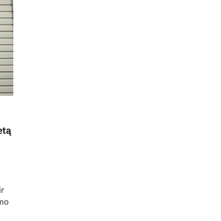
etą
ir
imo