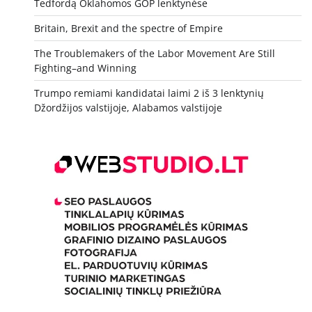
Tedfordą Oklahomos GOP lenktynėse
Britain, Brexit and the spectre of Empire
The Troublemakers of the Labor Movement Are Still
Fighting–and Winning
Trumpo remiami kandidatai laimi 2 iš 3 lenktynių
Džordžijos valstijoje, Alabamos valstijoje