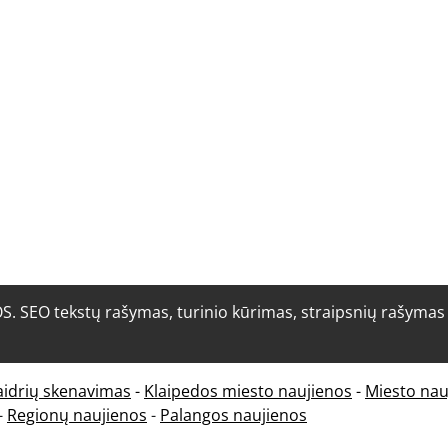
O tekstų rašymas, turinio kūrimas, straipsnių rašymas i
aidrių skenavimas
-
Klaipedos miesto naujienos
-
Miesto nau
-
Regionų naujienos
-
Palangos naujienos