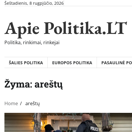
Skip
Šeštadienis, 8 rugpjūčio, 2026
to
content
Apie Politika.LT
Politika, rinkimai, rinkejai
ŠALIES POLITIKA
EUROPOS POLITIKA
PASAULINĖ PO
Žyma:
areštų
Home
areštų