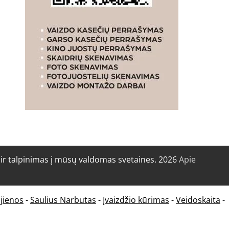
r talpinimas į mūsų valdomas svetaines. 2026
Apie
jienos
-
Saulius Narbutas
-
Įvaizdžio kūrimas
-
Veidoskaita
-