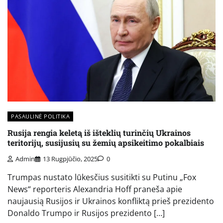
PASAULINĖ POLITIKA
Rusija rengia keletą iš išteklių turinčių Ukrainos
teritorijų, susijusių su žemių apsikeitimo pokalbiais
Admin
13 Rugpjūčio, 2025
0
Trumpas nustato lūkesčius susitikti su Putinu „Fox
News“ reporteris Alexandria Hoff praneša apie
naujausią Rusijos ir Ukrainos konfliktą prieš prezidento
Donaldo Trumpo ir Rusijos prezidento […]