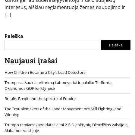
interesus, aiškiau reglamentuoja žemės naudojimo ir
[…]
Paieška
Paieška
Naujausi įrašai
How Children Became a City’s Lead Detectors
Trumpas atšaukia pritarimą Lahmeyeriui ir palaiko Tedfordą
Oklahomos GOP lenktynėse
Britain, Brexit and the spectre of Empire
The Troublemakers of the Labor Movement Are Still Fighting–and
Winning
Trumpo remiami kandidatai laimi 2 iš 3 lenktynių Džordžijos valstijoje,
Alabamos valstijoje