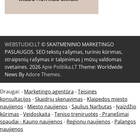
WEBSTUDIO.LT
© SKAITMENINIO MARKETINGO
PASLAUGOS. SEO tekstų rašymas, turinio kūrimas,
straipsnių rašymas ir talpinimas į mūsų valdomas
svetaines. 2026
Apie Politika.LT
Theme: Worldwide
News By
Adore Themes
.
Draugai: -
Marketingo agentūra
-
Teisinės
konsultacijos
-
Skaidrių skenavimas
-
Klaipedos miesto
naujienos
-
Miesto naujienos
-
Saulius Narbutas
-
Įvaizdžio
kūrimas
-
Veidoskaita
-
Teniso treniruotės
- Pranešimai
spaudai -
Kauno naujienos
-
Regionų naujienos
-
Palangos
naujienos