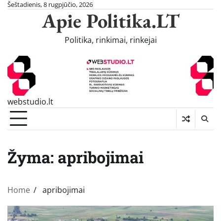
Skip
Šeštadienis, 8 rugpjūčio, 2026
Apie Politika.LT
to
content
Politika, rinkimai, rinkejai
webstudio.lt
Žyma:
apribojimai
Home
apribojimai