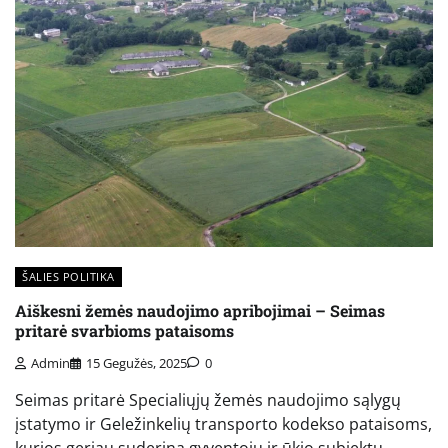
ŠALIES POLITIKA
Aiškesni žemės naudojimo apribojimai – Seimas
pritarė svarbioms pataisoms
Admin
15 Gegužės, 2025
0
Seimas pritarė Specialiųjų žemės naudojimo sąlygų
įstatymo ir Geležinkelių transporto kodekso pataisoms,
kurios geriau suderina gyventojų ir ūkio subjektų