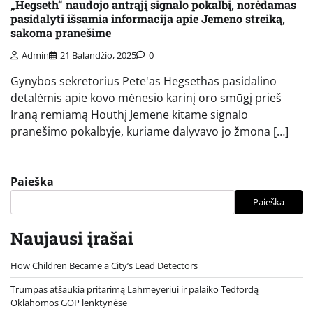
„Hegseth“ naudojo antrąjį signalo pokalbį, norėdamas
pasidalyti išsamia informacija apie Jemeno streiką,
sakoma pranešime
Admin
21 Balandžio, 2025
0
Gynybos sekretorius Pete'as Hegsethas pasidalino
detalėmis apie kovo mėnesio karinį oro smūgį prieš
Iraną remiamą Houthį Jemene kitame signalo
pranešimo pokalbyje, kuriame dalyvavo jo žmona […]
Paieška
Paieška
Naujausi įrašai
How Children Became a City’s Lead Detectors
Trumpas atšaukia pritarimą Lahmeyeriui ir palaiko Tedfordą
Oklahomos GOP lenktynėse