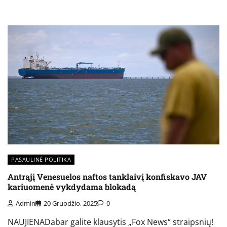
PASAULINĖ POLITIKA
Antrąjį Venesuelos naftos tanklaivį konfiskavo JAV
kariuomenė vykdydama blokadą
Admin
20 Gruodžio, 2025
0
NAUJIENADabar galite klausytis „Fox News“ straipsnių!