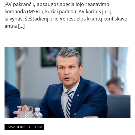
JAV pakrančių apsaugos specialiojo reagavimo
komanda (MSRT), kuriai padeda JAV karinis jūrų
laivynas, šeštadienį prie Venesuelos krantų konfiskavo
antrą […]
PASAULINĖ POLITIKA