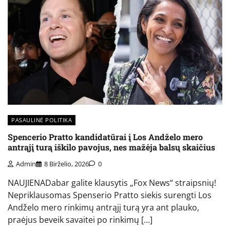
PASAULINĖ POLITIKA
Spencerio Pratto kandidatūrai į Los Andželo mero
antrąjį turą iškilo pavojus, nes mažėja balsų skaičius
Admin
8 Birželio, 2026
0
NAUJIENADabar galite klausytis „Fox News“ straipsnių!
Nepriklausomas Spenserio Pratto siekis surengti Los
Andželo mero rinkimų antrąjį turą yra ant plauko,
praėjus beveik savaitei po rinkimų […]