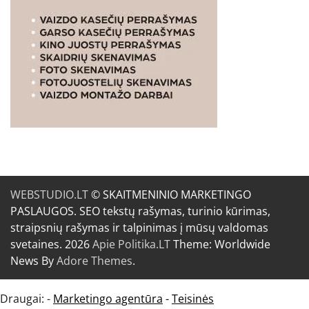
WEBSTUDIO.LT
© SKAITMENINIO MARKETINGO
PASLAUGOS. SEO tekstų rašymas, turinio kūrimas,
straipsnių rašymas ir talpinimas į mūsų valdomas
svetaines. 2026
Apie Politika.LT
Theme: Worldwide
News By
Adore Themes
.
Draugai: -
Marketingo agentūra
-
Teisinės