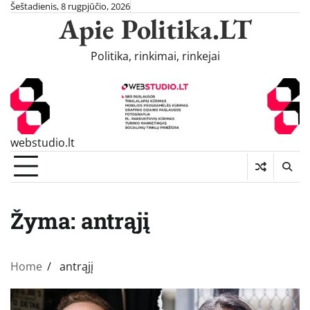
Skip
Šeštadienis, 8 rugpjūčio, 2026
Apie Politika.LT
to
content
Politika, rinkimai, rinkejai
webstudio.lt
Žyma:
antrąjį
Home
antrąjį