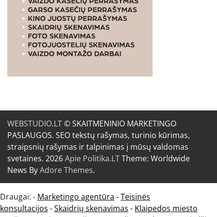
WEBSTUDIO.LT
© SKAITMENINIO MARKETINGO
PASLAUGOS. SEO tekstų rašymas, turinio kūrimas,
straipsnių rašymas ir talpinimas į mūsų valdomas
svetaines. 2026
Apie Politika.LT
Theme: Worldwide
News By
Adore Themes
.
Draugai: -
Marketingo agentūra
-
Teisinės
konsultacijos
-
Skaidrių skenavimas
-
Klaipedos miesto