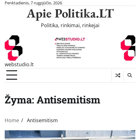
Skip
Penktadienis, 7 rugpjūčio, 2026
Apie Politika.LT
to
content
Politika, rinkimai, rinkejai
webstudio.lt
Žyma:
Antisemitism
Home
Antisemitism