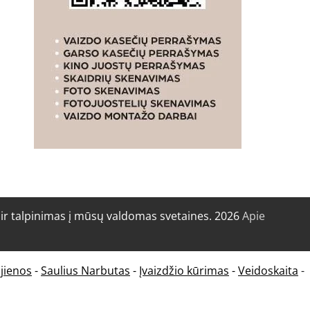
r talpinimas į mūsų valdomas svetaines. 2026
Apie
jienos
-
Saulius Narbutas
-
Įvaizdžio kūrimas
-
Veidoskaita
-