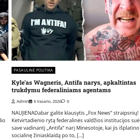
PASAULINĖ POLITIKA
Kyle'as Wagneris, Antifa narys, apkaltintas
trukdymu federaliniams agentams
Admin
6 Vasario, 2026
0
NAUJIENADabar galite klausytis „Fox News“ straipsnių!
lio
Ketvirtadienio rytą federalinės valdžios institucijos s
save vadinantį „Antifa“ narį Minesotoje, kai jis išplatino
socialinę žiniasklaidą po to, […]