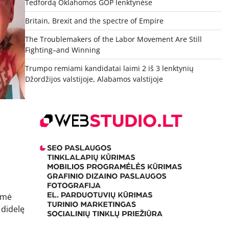
Tedfordą Oklahomos GOP lenktynėse
Britain, Brexit and the spectre of Empire
The Troublemakers of the Labor Movement Are Still
Fighting–and Winning
Trumpo remiami kandidatai laimi 2 iš 3 lenktynių
Džordžijos valstijoje, Alabamos valstijoje
uėmė
 didelę