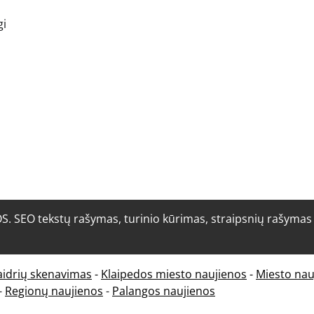
gi
O tekstų rašymas, turinio kūrimas, straipsnių rašymas i
aidrių skenavimas
-
Klaipedos miesto naujienos
-
Miesto nau
-
Regionų naujienos
-
Palangos naujienos