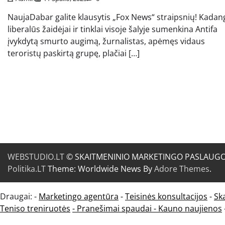
NaujaDabar galite klausytis „Fox News“ straipsnių! Kadan
liberalūs žaidėjai ir tinklai visoje šalyje sumenkina Antifa
įvykdytą smurto augimą, žurnalistas, apėmęs vidaus
teroristų paskirtą grupę, plačiai […]
WEBSTUDIO.LT
© SKAITMENINIO MARKETINGO PASLAUGOS. SE
Politika.LT
Theme: Worldwide News By
Adore Themes
.
Draugai: -
Marketingo agentūra
-
Teisinės konsultacijos
-
Sk
Teniso treniruotės
- Pranešimai spaudai -
Kauno naujienos