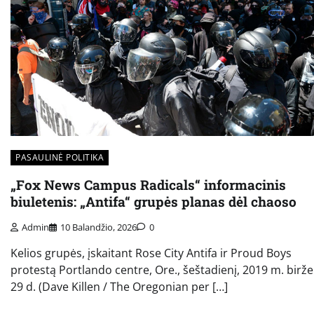
PASAULINĖ POLITIKA
„Fox News Campus Radicals“ informacinis
biuletenis: „Antifa“ grupės planas dėl chaoso
Admin
10 Balandžio, 2026
0
Kelios grupės, įskaitant Rose City Antifa ir Proud Boys
protestą Portlando centre, Ore., šeštadienį, 2019 m. birže
29 d. (Dave Killen / The Oregonian per […]