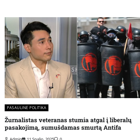
PASAULINĖ POLITIKA
Žurnalistas veteranas stumia atgal į liberalų
pasakojimą, sumušdamas smurtą Antifa
Admin
11 Spalio, 2025
0