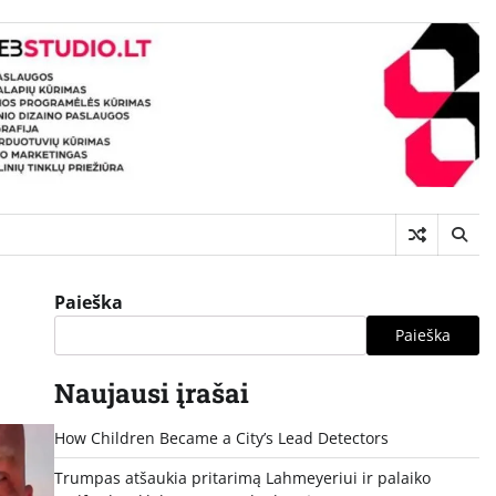
Paieška
Paieška
Naujausi įrašai
How Children Became a City’s Lead Detectors
Trumpas atšaukia pritarimą Lahmeyeriui ir palaiko