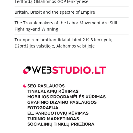
Tedfordą Oklahomos GOP lenktynėse
Britain, Brexit and the spectre of Empire
The Troublemakers of the Labor Movement Are Still
Fighting–and Winning
Trumpo remiami kandidatai laimi 2 iš 3 lenktynių
Džordžijos valstijoje, Alabamos valstijoje