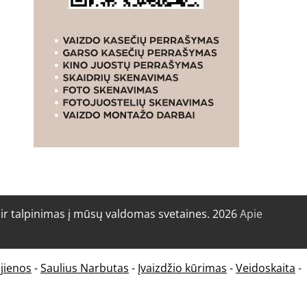
r talpinimas į mūsų valdomas svetaines. 2026
Apie
jienos
-
Saulius Narbutas
-
Įvaizdžio kūrimas
-
Veidoskaita
-