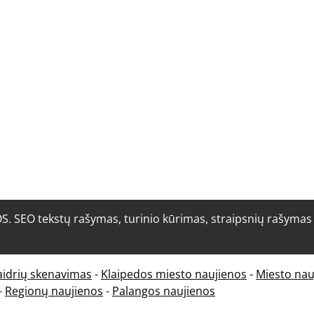
O tekstų rašymas, turinio kūrimas, straipsnių rašymas i
aidrių skenavimas
-
Klaipedos miesto naujienos
-
Miesto nau
-
Regionų naujienos
-
Palangos naujienos