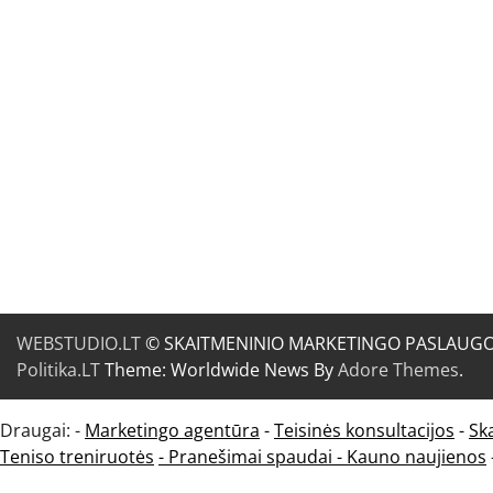
WEBSTUDIO.LT
© SKAITMENINIO MARKETINGO PASLAUGOS. SE
Politika.LT
Theme: Worldwide News By
Adore Themes
.
Draugai: -
Marketingo agentūra
-
Teisinės konsultacijos
-
Sk
Teniso treniruotės
- Pranešimai spaudai -
Kauno naujienos