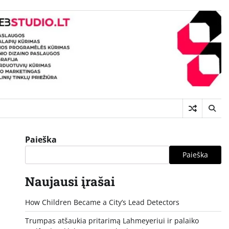
Paieška
Paieška
Naujausi įrašai
How Children Became a City’s Lead Detectors
Trumpas atšaukia pritarimą Lahmeyeriui ir palaiko