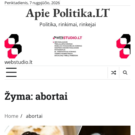
Skip
Penktadienis, 7 rugpjūčio, 2026
Apie Politika.LT
to
content
Politika, rinkimai, rinkejai
webstudio.lt
Žyma:
abortai
Home
abortai