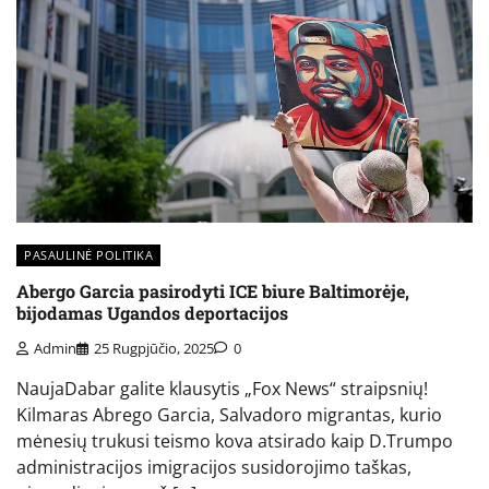
PASAULINĖ POLITIKA
Abergo Garcia pasirodyti ICE biure Baltimorėje,
bijodamas Ugandos deportacijos
Admin
25 Rugpjūčio, 2025
0
NaujaDabar galite klausytis „Fox News“ straipsnių!
Kilmaras Abrego Garcia, Salvadoro migrantas, kurio
mėnesių trukusi teismo kova atsirado kaip D.Trumpo
administracijos imigracijos susidorojimo taškas,