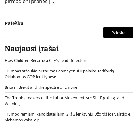
pirmadienį praneš […]
Paieška
Paieška
Naujausi įrašai
How Children Became a City’s Lead Detectors
Trumpas atšaukia pritarimą Lahmeyeriui ir palaiko Tedfordą
Oklahomos GOP lenktynėse
Britain, Brexit and the spectre of Empire
The Troublemakers of the Labor Movement Are Still Fighting–and
Winning
Trumpo remiami kandidatai laimi 2 iš 3 lenktynių Džordžijos valstijoje,
Alabamos valstijoje