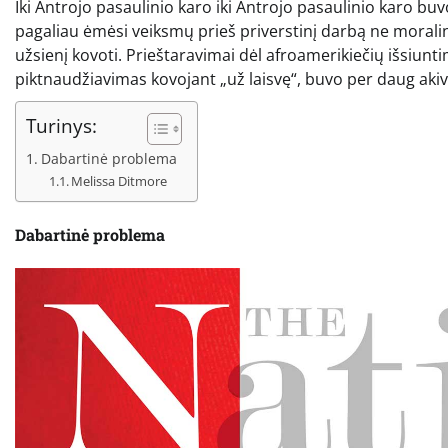
Iki Antrojo pasaulinio karo iki Antrojo pasaulinio karo bu
pagaliau ėmėsi veiksmų prieš priverstinį darbą ne moraliniu
užsienį kovoti. Prieštaravimai dėl afroamerikiečių išsiu
piktnaudžiavimas kovojant „už laisvę“, buvo per daug akiv
Turinys:
Dabartinė problema
Melissa Ditmore
Dabartinė problema