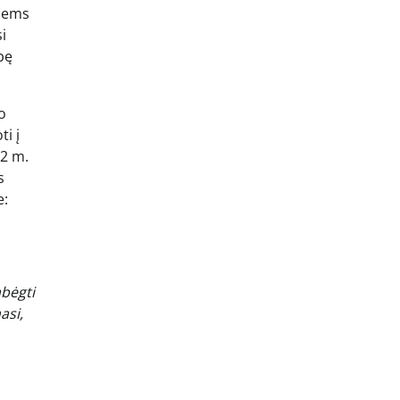
Jiems
i
bę
o
i į
42 m.
s
e:
abėgti
asi,