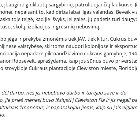
a, įbauginti ginkluotų sargybinių, patruliuojančių laukuose. 
onei, nepaisant to, kad dirba labai ilgas valandas. Beveik vis
toje teigė, kad jie išvyks, jei galės. Jų padėtis turi daugy
uso, skolų, izoliacijos ir grėsmių nebuvimą.
bo jėga ir prekyba žmonėmis tiek JAV, tiek kitur. Cukrus buv
inėse valstybėse, skirtoms naudoti kolonijose ir eksportuot
Emancipacija nepadarė piktnaudžiavimo cukraus gamyboje; 19
eanor Roosevelt, aprašydama, kaip jos sūnus buvo priversta
o stovykloje Cukraus plantacijoje Clewiston mieste, Floridoj
l darbo, nes jis nebebuvo darbo ir turėjau save ir du
jie prieš mėnesį buvo išsiųsti į Clewiston Fla ir jis negali p
baltaisiais žmonėmis, ir papasakojau jiems, kaip su jais elgiam
mo.