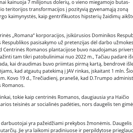
 kainuoja 7 milijonus dolerių, o vieno miegamojo butas-
 teritorijos transformacijos į pozityvią gyvenamąją zoną
rgo kaimynystės, kaip gentrifikuotos hipsterių žaidimų aikšt
rinės „Romana“ korporacijos, įsikūrusios Dominikos Respubl
os Respublikos pasisakymo už pretenzijas dėl darbo užmokes
d Centrinės Romanos plantacijose buvo naudojamas privers
inti tam tikri patobulinimai nuo 2022 m., Tačiau padarė iš
ada, kai draudimas buvo priimtas pirmą kartą, bendrovė išl
jams, kad atgautų patekimą į JAV rinkas, įskaitant 1 mln. Ši
m. Kovo 19 d., Trečiadienį, pranešė, kad D.Trumpo administ
ės Romanos.
nkai, tokie kaip centrinės Romanos, daugiausia yra Haičio
arios teisinės ar socialinės padėties, nors daugelis ten gimė
e darbuotojai yra pažeidžiami prekybos žmonėmis. Daugelis 
sutarčių. Jie yra laikomi pradiniuose ir perpildytose priegla