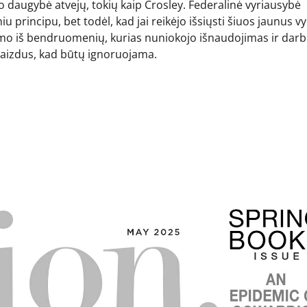
vo daugybė atvejų, tokių kaip Crosley. Federalinė vyriausybė
 principu, bet todėl, kad jai reikėjo išsiųsti šiuos jaunus vy
ntimo iš bendruomenių, kurias nuniokojo išnaudojimas ir dar
aizdus, ​​kad būtų ignoruojama.