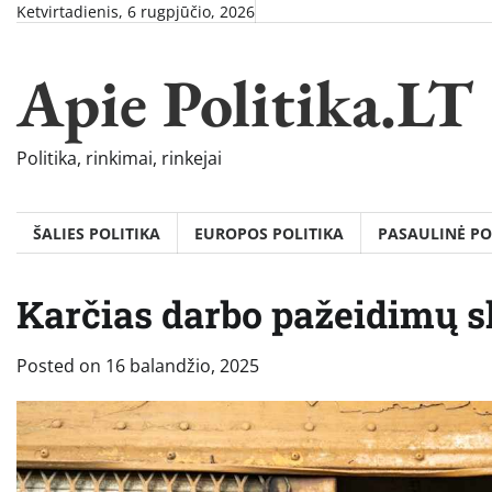
Skip
Ketvirtadienis, 6 rugpjūčio, 2026
to
content
Apie Politika.LT
Politika, rinkimai, rinkejai
ŠALIES POLITIKA
EUROPOS POLITIKA
PASAULINĖ PO
Karčias darbo pažeidimų s
Posted on
16 balandžio, 2025