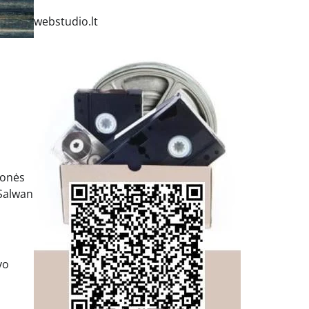
webstudio.lt
monės
Salwan
vo