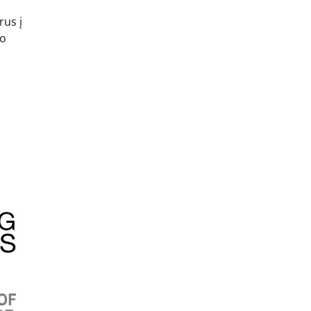
rus į
bo