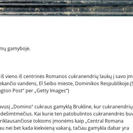
imų gamyboje.
iš vieno iš centrinės Romanos cukranendrių laukų į savo į
tekančio vandens, El Seibo mieste, Dominikos Respublikoje.
(
gton Post“ per „Getty Images“)
as dešimtmečius. Kai kurie ten patobulintos cukranendrės bu
 priklausančiose tokioms įmonėms kaip „Central Romana
u nei bet kada kiekvieną vakarą, tačiau gamykla dabar yra