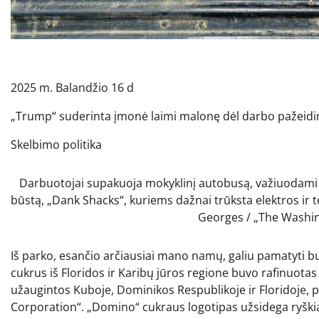
2025 m. Balandžio 16 d
„Trump“ suderinta įmonė laimi malonę dėl darbo pažeid
Skelbimo politika
Darbuotojai supakuoja mokyklinį autobusą, važiuodami 
būstą, „Dank Shacks“, kuriems dažnai trūksta elektros ir 
Georges / „The Washin
Iš parko, esančio arčiausiai mano namų, galiu pamatyti buvusį „Domino“ cukraus gamyklą Brukline, kur cukranendrių
cukrus iš Floridos ir Karibų jūros regione buvo rafinuot
užaugintos Kuboje, Dominikos Respublikoje ir Floridoje,
Corporation“. „Domino“ cukraus logotipas užsidega ryškia