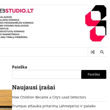
Paieška
Paieška
Naujausi įrašai
How Children Became a City’s Lead Detectors
Trumpas atšaukia pritarimą Lahmeyeriui ir palaiko