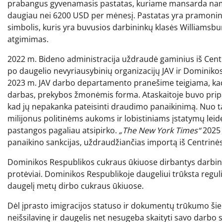
prabangus gyvenamasis pastatas, kuriame mansarda namai
daugiau nei 6200 USD per mėnesį. Pastatas yra pramoninio
simbolis, kuris yra buvusios darbininkų klasės Williamsbu
atgimimas.
2022 m. Bideno administracija uždraudė gaminius iš Cent
po daugelio nevyriausybinių organizacijų JAV ir Dominik
2023 m. JAV darbo departamento pranešime teigiama, ka
darbas, prekybos žmonėmis forma. Ataskaitoje buvo pripaž
kad jų nepakanka pateisinti draudimo panaikinimą. Nuo t
milijonus politinėms aukoms ir lobistiniams įstatymų leidė
pastangos pagaliau atsipirko.
„The New York Times“
2025 
panaikino sankcijas, uždraudžiančias importą iš Centrin
Dominikos Respublikos cukraus ūkiuose dirbantys darbini
protėviai. Dominikos Respublikoje daugeliui trūksta reguli
daugelį metų dirbo cukraus ūkiuose.
Dėl įprasto imigracijos statuso ir dokumentų trūkumo ši
neišsilavinę ir daugelis net nesugeba skaityti savo darbo 