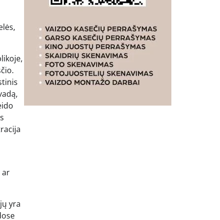
elės,
ikoje,
čio.
tinis
vadą,
eido
os
racija
 ar
jų yra
udose