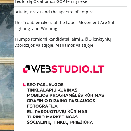
Tedfordą Oklahomos GOP lenktynėse
Britain, Brexit and the spectre of Empire
The Troublemakers of the Labor Movement Are Still
Fighting–and Winning
Trumpo remiami kandidatai laimi 2 iš 3 lenktynių
Džordžijos valstijoje, Alabamos valstijoje