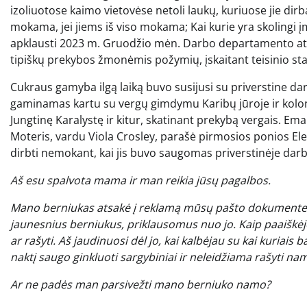
izoliuotose kaimo vietovėse netoli laukų, kuriuose jie dirb
mokama, jei jiems iš viso mokama; Kai kurie yra skolingi įm
apklausti 2023 m. Gruodžio mėn. Darbo departamento ataskai
tipiškų prekybos žmonėmis požymių, įskaitant teisinio stat
Cukraus gamyba ilgą laiką buvo susijusi su priverstine dar
gaminamas kartu su vergų gimdymu Karibų jūroje ir kolonij
Jungtinę Karalystę ir kitur, skatinant prekybą vergais. 
Moteris, vardu Viola Crosley, parašė pirmosios ponios El
dirbti nemokant, kai jis buvo saugomas priverstinėje darb
Aš esu spalvota mama ir man reikia jūsų pagalbos.
Mano berniukas atsakė į reklamą mūsų pašto dokumente dė
jaunesnius berniukus, priklausomus nuo jo. Kaip paaiškėjo, 
ar rašyti. Aš jaudinuosi dėl jo, kai kalbėjau su kai kuriais 
naktį saugo ginkluoti sargybiniai ir neleidžiama rašyti na
Ar ne padės man parsivežti mano berniuko namo?